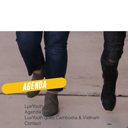
AGENDA
LuxYouth
Agenda
LuxYouth goes Cambodia & Vietnam
Contact