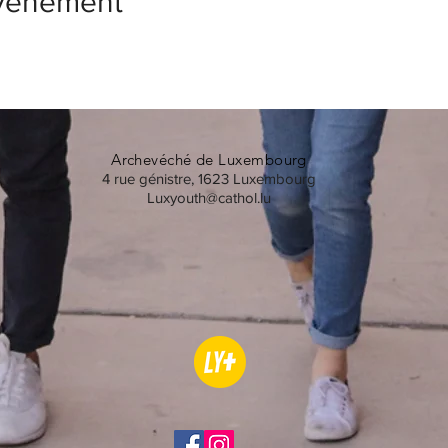
événement
Archevéché de Luxembourg
4 rue génistre, 1623 Luxembourg
Luxyouth@cathol.lu